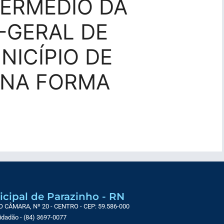
TERMÉDIO DA
-GERAL DE
NICÍPIO DE
 NA FORMA
icipal de Parazinho - RN
CÂMARA, Nº 20 - CENTRO - CEP: 59.586-000
Cidadão - (84) 3697-0077