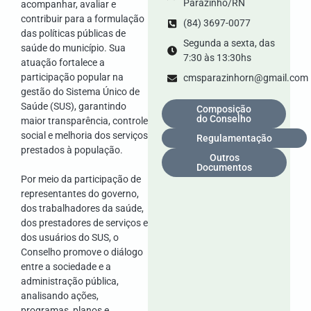
Parazinho/RN
acompanhar, avaliar e
contribuir para a formulação
(84) 3697-0077
das políticas públicas de
Segunda a sexta, das
saúde do município. Sua
7:30 às 13:30hs
atuação fortalece a
participação popular na
cmsparazinhorn@gmail.com
gestão do Sistema Único de
Saúde (SUS), garantindo
Composição
do Conselho
maior transparência, controle
social e melhoria dos serviços
Regulamentação
prestados à população.
Outros
Documentos
Por meio da participação de
representantes do governo,
dos trabalhadores da saúde,
dos prestadores de serviços e
dos usuários do SUS, o
Conselho promove o diálogo
entre a sociedade e a
administração pública,
analisando ações,
programas, planos e