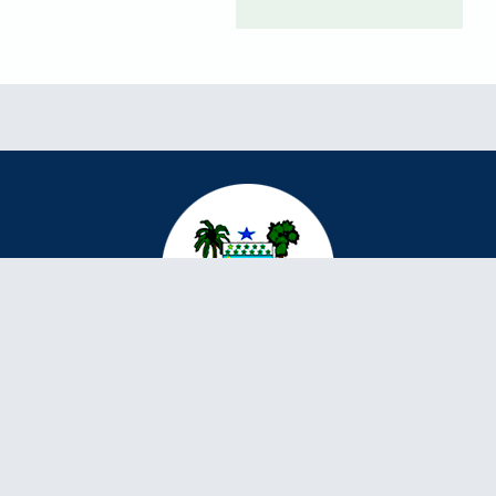
Prefeitura Municipal de Parazinho - RN
PRAÇA SENADOR JOÃO CÂMARA, Nº 20 - CENTRO - CEP: 59.586-000
Contatos | Canal Fala Cidadão - (84) 3697-0077
Expediente: 08:00 às 12:00 - 14:00 às 18:00
Política de Privacidade