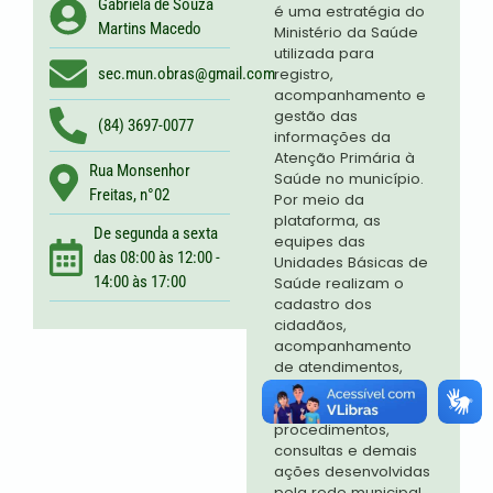
Gabriela de Souza
é uma estratégia do
Martins Macedo
Ministério da Saúde
utilizada para
sec.mun.obras@gmail.com
registro,
acompanhamento e
gestão das
(84) 3697-0077
informações da
Atenção Primária à
Rua Monsenhor
Saúde no município.
Freitas, n°02
Por meio da
plataforma, as
De segunda a sexta
equipes das
das 08:00 às 12:00 -
Unidades Básicas de
14:00 às 17:00
Saúde realizam o
cadastro dos
cidadãos,
acompanhamento
de atendimentos,
visitas domiciliares,
vacinação,
procedimentos,
consultas e demais
ações desenvolvidas
pela rede municipal