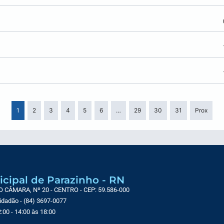
1
2
3
4
5
6
…
29
30
31
Prox
icipal de Parazinho - RN
CÂMARA, Nº 20 - CENTRO - CEP: 59.586-000
Cidadão - (84) 3697-0077
:00 - 14:00 às 18:00